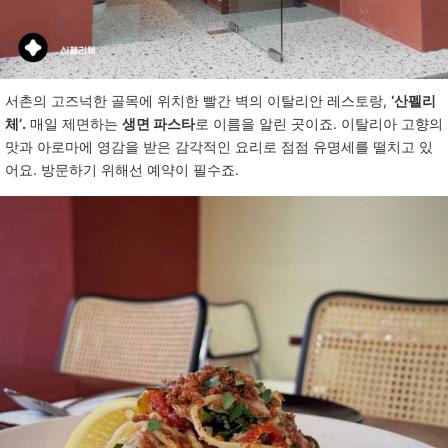
서촌의
고즈넉한
골목에
위치한
빨간
벽의
이탈리안
레스토랑
,
‘
산펠리
체
’.
매일
제면하는
생면 파스타
로
이름을
알린
곳이죠
.
이탈리아
고향의
맛과
아로마에
영감을
받은
감각적인
요리로
점점
유명세를
떨치고
있
어요
.
방문하기
위해선
예약이
필수죠
.