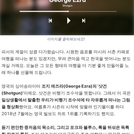
이미지를 클릭해보세요!
피서의
계절이
성큼
다가왔습니다
.
시원한
음료를
마시러
서촌
카페로
여행을
떠나는
분도
있겠지만
,
무려
큰마음
먹고
한국을
벗어나는
분도
계실
거예요
.
오늘은
그
모든
형태의
여행을
더
기분
좋게
만들어줄
노
래
하나를
선물해
드립니다
.
영국의
싱어송라이터
조지 에즈라(George Ezra)의 ‘샷건
(Shotgun)’
이에요
.
샷건은
비행기
조수석을
뜻합니다
.
그래서
이
곡은
일상생활에서 탈출한 우리가 비행기 조수석에 타 자유롭게 떠나는 그림
을 형상화
했어요
.
여름휴가
시즌의
시작에
맞물려
인기몰이를
하다
2018
년
7
월에는
영국
빌보드
차트
1
위를
기록하기도
했지요
.
듣기 편안한 중저음의 목소리, 그리고 포크와 블루스, 록을 뒤섞은 독특