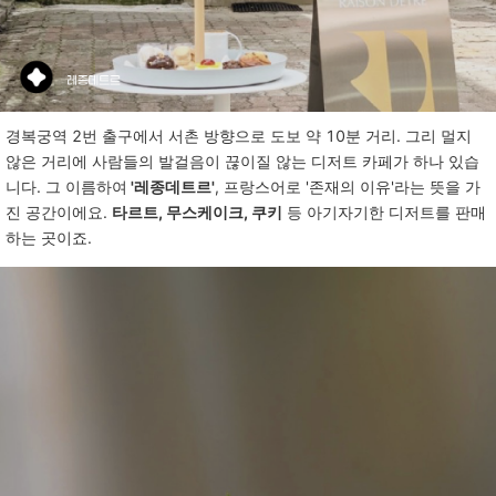
경복궁역
2
번
출구에서
서촌
방향으로
도보
약
10
분
거리
.
그리
멀지
않은
거리에
사람들의
발걸음이
끊이질
않는
디저트
카페가
하나
있습
니다
.
그
이름하여
'레종데트르'
,
프랑스어로
'
존재의
이유
'
라는
뜻을
가
진
공간이에요
.
타르트, 무스케이크, 쿠키
등
아기자기한
디저트를
판매
하는
곳이죠
.