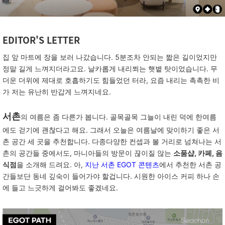
EDITOR'S LETTER
집
앞
마트에
장을
보러
나갔습니다
. 5
분조차
안되는
짧은
길이었지만
정말
길게
느껴지더라고요
.
날카롭게
내리쬐는
햇볕
탓이었습니다
.
무
더운
더위에
제대로
호흡하기도
힘들었던
터라
,
요즘
내리는
촉촉한
비
가
저는
유난히
반갑게
느껴지네요
.
서촌
의
여름은
좀
다른가
봅니다
.
골목골목
그늘이
내린
덕에
한여름
에도
걷기에
괜찮다고
해요
.
그래서
오늘은
여름날에
맞이하기
좋은
서
촌
공간
세
곳을
추천합니다
.
다종다양한
컨셉과
볼
거리로
넘쳐나는
서
촌의
공간들
중에서도
,
마니아들의
방문이
끊이질
않는
소품샵, 카페, 음
식점
을
소개해
드려요
.
아
,
지난 서촌 EGOT 콘텐츠
에서
추천한
서촌
공
간들보단
동네
깊숙이
들어가야
할겁니다
.
시원한
아이스
커피
하나
손
에
들고
느긋하게
걸어봐도
좋겠네요
.