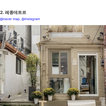
2. 레종데트르
@naver map,
@instagram