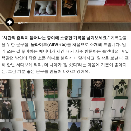
“시간의 흔적이 묻어나는 종이에 소중한 기록을 남겨보세요.”
기록광들
을
위한
문구점
,
올라이트(AllWrite)
를
처음으로
소개해
드립니다
.
일
기
쓰는
걸
좋아하는
에디터가
시간
내서
자주
방문하는
숍인데요
.
매일
똑같던
방안이
작은
소품
하나로
분위기가
달라지고
,
일상을
보낼
때
괜
히
한번
쳐다보게
되며
,
더
나아가
‘
잘
샀다
'
라는
마음에
기분이
좋아지
는
,
그런
기분
좋은
문구를
만들어
나가고
있어요
.