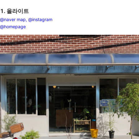
1. 올라이트
@naver map,
@instagram
@homepage