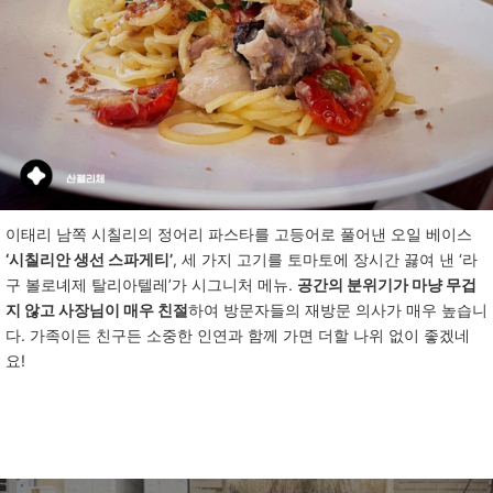
이태리
남쪽
시칠리의
정어리
파스타를
고등어로
풀어낸
오일
베이스
‘시칠리안 생선 스파게티
’
,
세
가지
고기를
토마토에
장시간
끓여
낸
‘
라
구
볼로녜제
탈리아텔레
’
가
시그니처
메뉴
.
공간의 분위기가 마냥 무겁
지 않고 사장님이 매우 친절
하여
방문자들의
재방문
의사가
매우
높습니
다
.
가족이든
친구든
소중한
인연과
함께
가면
더할
나위
없이
좋겠네
요
!