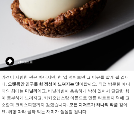
가격이
저렴한
편은
아니지만
,
한
입
먹어보면
그
이유를
알게
될
겁니
다
.
오랫동안 연구를 한 정성이 느껴지는 맛
이랄까요
.
직접
방문한
에디
터의
최애는
마닐라에그.
바닐라빈이
촘촘하게
박혀
있어서
달달한
향
이
풍부하게
느껴지고
,
카카오닙스랑
아몬드로
만든
타르트지
덕에
고
소함과
크리스피함까지
갖췄습니다
.
모든 디저트가 하나의 작품
같아
요
.
취향
따라
골라
먹는
재미가
쏠쏠할
겁니다
.