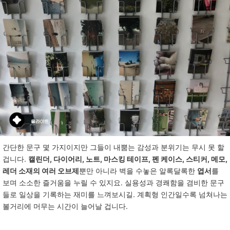
간단한
문구
몇
가지이지만
그들이
내뿜는
감성과
분위기는
무시
못
할
겁니다
.
캘린더, 다이어리, 노트, 마스킹 테이프, 펜 케이스, 스티커, 메모,
레더 소재의 여러 오브제
뿐만
아니라
벽을
수놓은
알록달록한
엽서
를
보며
소소한
즐거움을
누릴
수
있지요
.
실용성과
경쾌함을
겸비한
문구
들로
일상을
기록하는
재미를
느껴보시길
.
계획형
인간일수록
넘쳐나는
볼거리에
머무는
시간이
늘어날
겁니다
.