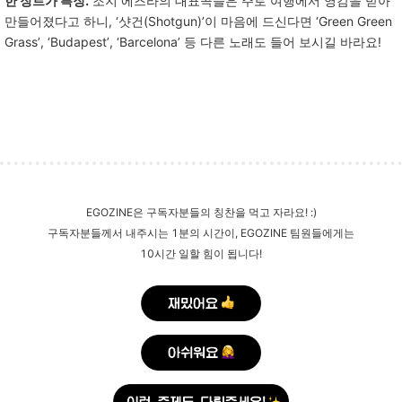
한 장르가 특징.
조지
에즈라의
대표곡들은
주로
여행에서
영감을
받아
만들어졌다고
하니
, ‘
샷건
(Shotgun)’
이
마음에
드신다면
‘Green Green
Grass’, ‘Budapest’, ‘Barcelona’
등
다른
노래도
들어
보시길
바라요
!
EGOZINE은 구독자분들의 칭찬을 먹고 자라요! :)
구독자분들께서 내주시는 1분의 시간이, EGOZINE 팀원들에게는
10시간 일할 힘이 됩니다!