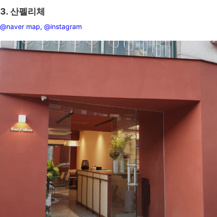
3. 산펠리체
@naver map,
@instagram